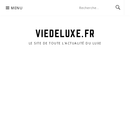
Aller
MENU
au
contenu
VIEDELUXE.FR
LE SITE DE TOUTE L'ACTUALITÉ DU LUXE