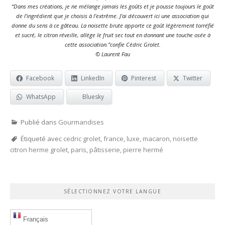
“Dans mes créations, je ne mélange jamais les goûts et je pousse toujours le goût
de l’ingrédient que je choisis à l’extrême. J’ai découvert ici une association qui
donne du sens à ce gâteau. La noisette brute apporte ce goût légèrement torréfié
et sucré, le citron réveille, allège le fruit sec tout en donnant une touche osée à
cette association.”confie Cédric Grolet.
© Laurent Fau
Facebook
LinkedIn
Pinterest
Twitter
WhatsApp
Bluesky
Publié dans
Gourmandises
Étiqueté avec
cedric grolet
,
france
,
luxe
,
macaron
,
noisette
citron herme grolet
,
paris
,
pâtisserie
,
pierre hermé
SÉLECTIONNEZ VOTRE LANGUE
Français