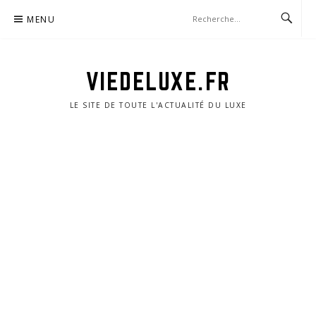
Aller
MENU
au
contenu
VIEDELUXE.FR
LE SITE DE TOUTE L'ACTUALITÉ DU LUXE