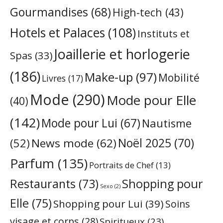
Gourmandises
(68)
High-tech
(43)
Hotels et Palaces
(108)
Instituts et
Joaillerie et horlogerie
Spas
(33)
(186)
Make-up
(97)
Mobilité
Livres
(17)
Mode
(290)
Mode pour Elle
(40)
(142)
Mode pour Lui
(67)
Nautisme
Noël 2025
(70)
News mode
(62)
(52)
Parfum
(135)
Portraits de Chef
(13)
Restaurants
(73)
Shopping pour
Sexo
(2)
Elle
(75)
Shopping pour Lui
(39)
Soins
visage et corps
(28)
Spiritueux
(23)