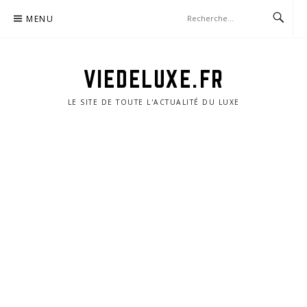
Aller
MENU
au
contenu
VIEDELUXE.FR
LE SITE DE TOUTE L'ACTUALITÉ DU LUXE