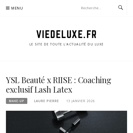
Aller
MENU
au
contenu
VIEDELUXE.FR
LE SITE DE TOUTE L'ACTUALITÉ DU LUXE
YSL Beauté x RIISE : Coaching
exclusif Lash Latex
MAKE-UP
LAURE PIERRE
13 JANVIER 2026