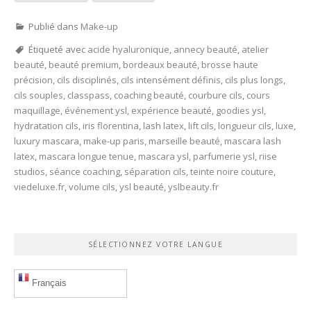
Publié dans
Make-up
Étiqueté avec
acide hyaluronique
,
annecy beauté
,
atelier
beauté
,
beauté premium
,
bordeaux beauté
,
brosse haute
précision
,
cils disciplinés
,
cils intensément définis
,
cils plus longs
,
cils souples
,
classpass
,
coaching beauté
,
courbure cils
,
cours
maquillage
,
événement ysl
,
expérience beauté
,
goodies ysl
,
hydratation cils
,
iris florentina
,
lash latex
,
lift cils
,
longueur cils
,
luxe
,
luxury mascara
,
make-up paris
,
marseille beauté
,
mascara lash
latex
,
mascara longue tenue
,
mascara ysl
,
parfumerie ysl
,
riise
studios
,
séance coaching
,
séparation cils
,
teinte noire couture
,
viedeluxe.fr
,
volume cils
,
ysl beauté
,
yslbeauty.fr
SÉLECTIONNEZ VOTRE LANGUE
Français