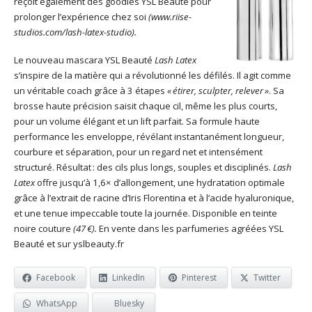
reçoit également des goodies YSL Beauté pour
prolonger l’expérience chez soi
(www.riise-
studios.com/lash-latex-studio).
Le nouveau mascara YSL Beauté
Lash Latex
s’inspire de la matière qui a révolutionné les défilés. Il agit comme
un véritable coach grâce à 3 étapes
«
étirer, sculpter, relever
»
. Sa
brosse haute précision saisit chaque cil, même les plus courts,
pour un volume élégant et un lift parfait. Sa formule haute
performance les enveloppe, révélant instantanément longueur,
courbure et séparation, pour un regard net et intensément
structuré. Résultat : des cils plus longs, souples et disciplinés.
Lash
Latex
offre jusqu’à 1,6× d’allongement, une hydratation optimale
grâce à l’extrait de racine d’Iris Florentina et à l’acide hyaluronique,
et une tenue impeccable toute la journée. Disponible en teinte
noire couture
(47
€).
En vente dans les parfumeries agréées YSL
Beauté et sur yslbeauty.fr
Facebook
LinkedIn
Pinterest
Twitter
WhatsApp
Bluesky