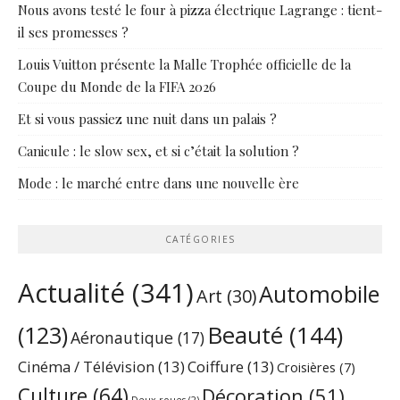
Nous avons testé le four à pizza électrique Lagrange : tient-
il ses promesses ?
Louis Vuitton présente la Malle Trophée officielle de la
Coupe du Monde de la FIFA 2026
Et si vous passiez une nuit dans un palais ?
Canicule : le slow sex, et si c’était la solution ?
Mode : le marché entre dans une nouvelle ère
CATÉGORIES
Actualité
(341)
Automobile
Art
(30)
Beauté
(144)
(123)
Aéronautique
(17)
Cinéma / Télévision
(13)
Coiffure
(13)
Croisières
(7)
Culture
(64)
Décoration
(51)
Deux roues
(2)