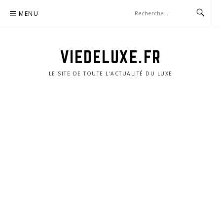
Aller
MENU
au
contenu
VIEDELUXE.FR
LE SITE DE TOUTE L'ACTUALITÉ DU LUXE