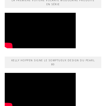
LA PREMIÈRE VOITURE VOLANTE MODULAIRE PRODUITE
EN SÉRIE
KELLY HOPPEN SIGNE LE SOMPTUEUX DESIGN DU PEARL
80