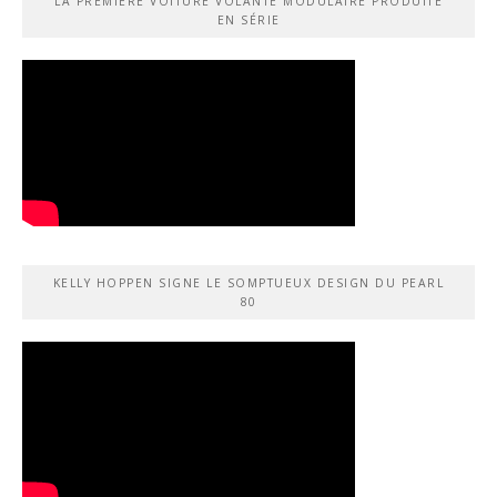
LA PREMIÈRE VOITURE VOLANTE MODULAIRE PRODUITE
EN SÉRIE
KELLY HOPPEN SIGNE LE SOMPTUEUX DESIGN DU PEARL
80