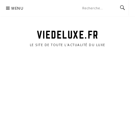
Aller
MENU
au
contenu
VIEDELUXE.FR
LE SITE DE TOUTE L'ACTUALITÉ DU LUXE