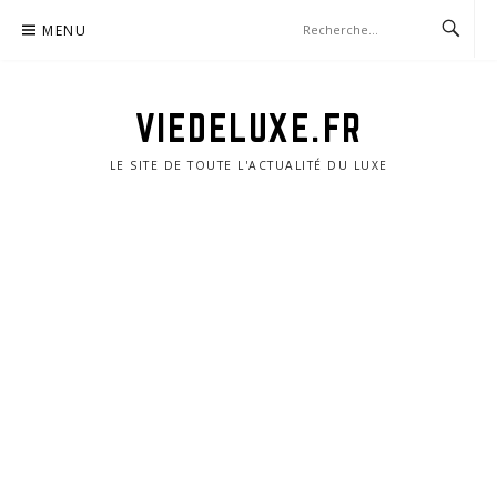
Aller
MENU
au
contenu
VIEDELUXE.FR
LE SITE DE TOUTE L'ACTUALITÉ DU LUXE