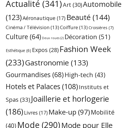
Actualité
(341)
Automobile
Art
(30)
Beauté
(144)
(123)
Aéronautique
(17)
Cinéma / Télévision
(13)
Coiffure
(13)
Croisières
(7)
Culture
(64)
Décoration
(51)
Deux roues
(2)
Fashion Week
Expos
(28)
Esthétique
(6)
(233)
Gastronomie
(133)
Gourmandises
(68)
High-tech
(43)
Hotels et Palaces
(108)
Instituts et
Joaillerie et horlogerie
Spas
(33)
(186)
Make-up
(97)
Mobilité
Livres
(17)
Mode
(290)
Mode pour Elle
(40)