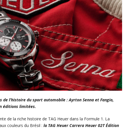
e l’histoire du sport automobile : Ayrton Senna et Fangio,
éditions limitées.
rante de la riche histoire de TAG Heuer dans la Formule 1. La
x couleurs du Brésil :
la TAG Heuer Carrera Heuer 02T Édition