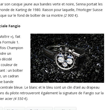
par son casque jaune aux bandes verte et noire, Senna portait les
onde de Karting de 1980. Raison pour laquelle, l’Horloger Suisse
que sur le fond de boîtier de sa montre
(2 900 €).
ciale Fangio
Maître
»), fait
la Formule 1.
 fois Champion
ndre un
a décidé
 couleur de
ant : un boîtier
e, un cadran
une bande
centrale bleue. Le blanc et le bleu sont un clin d’œil au drapeau
fans du pilote retrouveront également la signature de Fangio sur la
ier acier
(4 550 €).