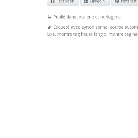
Facebook
LinkedIn
Pinterest
Publié dans
Joaillerie et horlogerie
Étiqueté avec
ayrton senna
,
course autom
luxe
,
montre tag heuer fangio
,
montre tag he