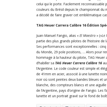
celui qui le porte. Facilement reconnaissable 
couleurs du Brésil depuis le championnat du m
a décidé de faire graver cet emblématique cas
TAG Heuer Carrera Calibre 16 Édition Spé
Juan-Manuel Fangio, alias «
El Maestro
» («
Le 
partie des plus grands pilotes de l’histoire de 
Ses performances sont exceptionnelles : cinq
du Monde, 29 pole positions, … Alors pour re
hommage à la hauteur du pilote, TAG Heuer 
d’habiller sa
TAG Heuer Carrera Calibre 16
au
l’Argentine. Le code couleur est simple et élég
de 41mm en acier, associé à une lunette noir
noir où sont peintes deux bandes bleues et 
blanche, des compteurs blancs et une aiguille 
de l’Argentine, pays d’origine de Fangio. Les 
lunette et un portrait gravé sur le fond de boît