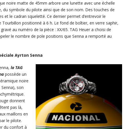
ique noire matte de 45mm arbore une lunette avec une échelle
e, du symbole du pilote ainsi que de son nom. Des touches de
es et le cadran squeletté. Ce dernier permet d’entrevoir le
ourbillon positionné à 6 h. Le fond de boîtier, en verre saphir,
 gravé au numéro de la pièce : XX/65. TAG Heuer a choisi de
appeler le nombre de pole positions que Senna a remporté au
péciale Ayrton Senna
enna,
la TAG
nna
possède un
céramique noire
de Senna), son
achymétrique.
 rouge donnent
êtent pas là,
aux maillons en
ar le pilote.
er du confort à