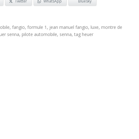
Twitter
WhatsApp
Bluesky
obile
,
fangio
,
formule 1
,
jean manuel fangio
,
luxe
,
montre de
uer senna
,
pilote automobile
,
senna
,
tag heuer