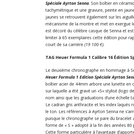
Spéciale Ayrton Senna
. Son boîtier en céram
tachymétrique et une gravure, peinte en jaun
jaunes se retrouvent également sur les aiguill
mécanisme de la montre et met en exergue le T
est décoré du célèbre casque de Senna et est
limiter à 65 exemplaires cette édition pour r
court de sa carrière
(19 100 €).
TAG Heuer Formula 1 Calibre 16 Édition S
Le deuxième chronographe en hommage à S
Heuer Formula 1 Edition Spéciale Ayrton Se
boîtier acier de 44mm arbore une lunette en 
sur laquelle a été gravé un «S» stylisé (logo 
nom ainsi que les graduations d’une échelle t
Le cadran gris anthracite et les index laqués
le ton. Les références à Ayrton Senna ne s’arr
puisque le chronographe se pare du bracelet 
forme de « S » adopté à la fin des années 80 p
Cette forme particulière à l’avantage d’apport