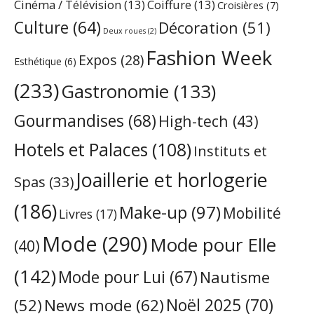
Cinéma / Télévision
(13)
Coiffure
(13)
Croisières
(7)
Culture
(64)
Décoration
(51)
Deux roues
(2)
Fashion Week
Expos
(28)
Esthétique
(6)
(233)
Gastronomie
(133)
Gourmandises
(68)
High-tech
(43)
Hotels et Palaces
(108)
Instituts et
Joaillerie et horlogerie
Spas
(33)
(186)
Make-up
(97)
Mobilité
Livres
(17)
Mode
(290)
Mode pour Elle
(40)
(142)
Mode pour Lui
(67)
Nautisme
Noël 2025
(70)
News mode
(62)
(52)