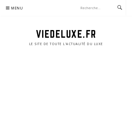
Aller
MENU
au
contenu
VIEDELUXE.FR
LE SITE DE TOUTE L'ACTUALITÉ DU LUXE