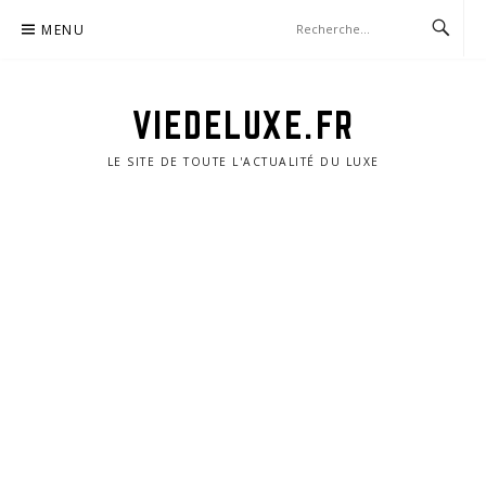
Aller
MENU
au
contenu
VIEDELUXE.FR
LE SITE DE TOUTE L'ACTUALITÉ DU LUXE