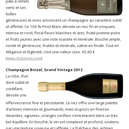
pâle à reflets
verts et ses
bulles
généreuses et vives annoncent un champagne au caractère subtil
et affirmé. Ce 100 % Pinot Blanc dévoile un nez fin et croquant,
intense et rond, floral fleurs blanches et anis, fruité pomme-poire
et fruits jaunes avec une note toastée et minérale. Bouche ample,
ronde et généreuse, fruitée et minérale, saline en finale. Tout en
élégance et légèreté, c’est une valeur sûre. 45,90 €
(
www.chassenay.com
).
Champagne Boizel, Grand Vintage 2012
La robe, d’un
doré subtil et
scintillant,
dévoile une
effervescence fine et persistante. Le nez offre une large palette
d’arômes intenses et gourmands, mais toujours en finesse.
Amandes, agrumes, oranges confites s’entrelacent dans un très
bel équilibre. En bouche, le vin est complexe et profond, soutenu
par une texture soyeuse et raffinée. La fraîcheur des arômes