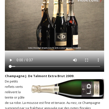
Champagne J. De Talmont Extra Brut 2009.
De petits
reflets verts
relèvent la
teinte or pâle
de sa robe. La mousse est fine et tenace. Au nez, ce Champagne
surprend par sa fraîcheur appuyée par des notes florales,