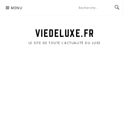
Aller
MENU
au
contenu
VIEDELUXE.FR
LE SITE DE TOUTE L'ACTUALITÉ DU LUXE