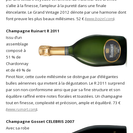
s’allie à la finesse, l’ampleur à la pureté dans une finale
étincelante. Le Grand Vintage 2012 dénote par une harmonie dont
font preuve les plus beaux millésimes. 52 €
(
www.boizel.com
).
Champagne Ruinart R 2011
Issu d’un
assemblage
composé à
51 % de
Chardonnay
et de 49 % de
Pinot Noir, cette cuvée millésimée se distingue par d’élégantes
bulles aériennes qui invitent à la dégustation. Le R 2011 surprend
par son non-conformisme ainsi que par sa fine structure et son
équilibre raffiné entre notes florales et toastées. Un champagne
tout en finesse, complexité et précision, ample et équilibré. 73 €
(
www.ruinart.com
).
Champagne Gosset CELEBRIS 2007
Avec sa robe