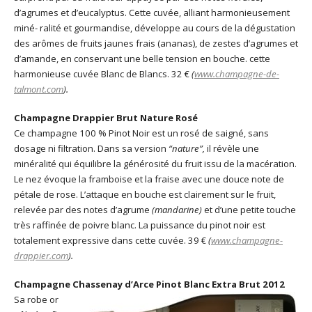
d’agrumes et d’eucalyptus. Cette cuvée, alliant harmonieusement
miné- ralité et gourmandise, développe au cours de la dégustation
des arômes de fruits jaunes frais (ananas), de zestes d’agrumes et
d’amande, en conservant une belle tension en bouche. cette
harmonieuse cuvée Blanc de Blancs. 32 €
(
www.champagne-de-
talmont.com
).
Champagne Drappier Brut Nature Rosé
Ce champagne 100 % Pinot Noir est un rosé de saigné, sans
dosage ni filtration. Dans sa version
“nature”,
il révèle une
minéralité qui équilibre la générosité du fruit issu de la macération.
Le nez évoque la framboise et la fraise avec une douce note de
pétale de rose. L’attaque en bouche est clairement sur le fruit,
relevée par des notes d’agrume
(mandarine)
et d’une petite touche
très raffinée de poivre blanc. La puissance du pinot noir est
totalement expressive dans cette cuvée. 39 €
(
www.champagne-
drappier.com
).
Champagne Chassenay d’Arce Pinot Blanc Extra Brut 2012
Sa robe or