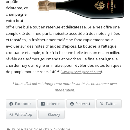
or pâle
éclatante, ce
champagne
extra brut
offre une bulle tout en retenue et délicatesse. Si le nez offre une
complexité dominée par la noisette associée à des notes grillées
et toastées, la fraîcheur mentholée se fond rapidement pour
évoluer sur des notes chaudes d’épices. La bouche, à l’attaque
croquante et ample, offre à la fois une belle tension et son milieu
révèle des arômes gourmands et briochés. La finale souligne le
chardonnay qui règne en maître, pour révéler des notes toniques
de pamplemousse rose. 140 € (
www.gosset-gosset.com
)
.
L’abus d’alcool est dangereux pour la santé. À consommer avec
modération.
Facebook
LinkedIn
Pinterest
Twitter
WhatsApp
Bluesky
Publié dans
Noël 2025
,
Œnologie