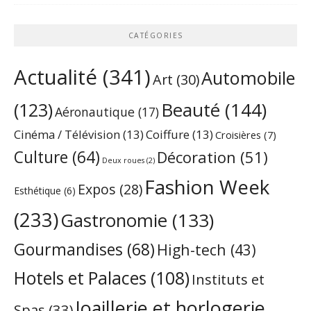
CATÉGORIES
Actualité
(341)
Automobile
Art
(30)
Beauté
(144)
(123)
Aéronautique
(17)
Cinéma / Télévision
(13)
Coiffure
(13)
Croisières
(7)
Culture
(64)
Décoration
(51)
Deux roues
(2)
Fashion Week
Expos
(28)
Esthétique
(6)
(233)
Gastronomie
(133)
Gourmandises
(68)
High-tech
(43)
Hotels et Palaces
(108)
Instituts et
Joaillerie et horlogerie
Spas
(33)