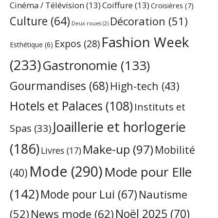
Cinéma / Télévision
(13)
Coiffure
(13)
Croisières
(7)
Culture
(64)
Décoration
(51)
Deux roues
(2)
Fashion Week
Expos
(28)
Esthétique
(6)
(233)
Gastronomie
(133)
Gourmandises
(68)
High-tech
(43)
Hotels et Palaces
(108)
Instituts et
Joaillerie et horlogerie
Spas
(33)
(186)
Make-up
(97)
Mobilité
Livres
(17)
Mode
(290)
Mode pour Elle
(40)
(142)
Mode pour Lui
(67)
Nautisme
Noël 2025
(70)
News mode
(62)
(52)