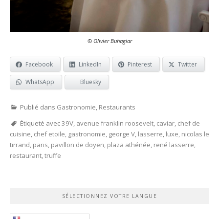
© Olivier Buhagiar
Facebook
LinkedIn
Pinterest
Twitter
WhatsApp
Bluesky
Publié dans
Gastronomie
,
Restaurants
Étiqueté avec
39V
,
avenue franklin roosevelt
,
caviar
,
chef de
cuisine
,
chef etoile
,
gastronomie
,
george V
,
lasserre
,
luxe
,
nicolas le
tirrand
,
paris
,
pavillon de doyen
,
plaza athénée
,
rené lasserre
,
restaurant
,
truffe
SÉLECTIONNEZ VOTRE LANGUE