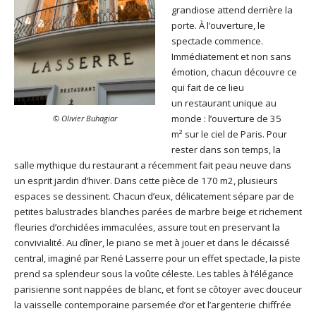
grandiose attend derrière la
porte. À l’ouverture, le
spectacle commence.
Immédiatement et non sans
émotion, chacun découvre ce
qui fait de ce lieu
un restaurant unique au
monde : l’ouverture de 35
© Olivier Buhagiar
m² sur le ciel de Paris. Pour
rester dans son temps, la
salle mythique du restaurant a récemment fait peau neuve dans
un esprit jardin d’hiver. Dans cette pièce de 170 m2, plusieurs
espaces se dessinent. Chacun d’eux, délicatement sépare par de
petites balustrades blanches parées de marbre beige et richement
fleuries d’orchidées immaculées, assure tout en preservant la
convivialité. Au dîner, le piano se met à jouer et dans le décaissé
central, imaginé par René Lasserre pour un effet spectacle, la piste
prend sa splendeur sous la voûte céleste. Les tables à l’élégance
parisienne sont nappées de blanc, et font se côtoyer avec douceur
la vaisselle contemporaine parsemée d’or et l’argenterie chiffrée