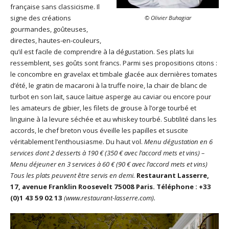
française sans classicisme. Il
signe des créations
© Olivier Buhagiar
gourmandes, goûteuses,
directes, hautes-en-couleurs,
qu’il est facile de comprendre à la dégustation. Ses plats lui
ressemblent, ses goûts sont francs. Parmi ses propositions citons :
le concombre en gravelax et timbale glacée aux dernières tomates
d’été, le gratin de macaroni à la truffe noire, la chair de blanc de
turbot en son lait, sauce laitue asperge au caviar ou encore pour
les amateurs de gibier, les filets de grouse à l’orge tourbé et
linguine à la levure séchée et au whiskey tourbé. Subtilité dans les
accords, le chef breton vous éveille les papilles et suscite
véritablement l’enthousiasme. Du haut vol.
Menu dégustation en 6
services dont 2 desserts à 190 € (350 € avec l’accord mets et vins) –
Menu déjeuner en 3 services à 60 € (90 € avec l’accord mets et vins)
Tous les plats peuvent être servis en demi.
Restaurant Lasserre,
17, avenue Franklin Roosevelt 75008 Paris. Téléphone : +33
(0)1 43 59 02 13
(www.restaurant-lasserre.com).