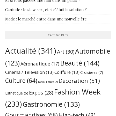
Et si vous passiez une nuit dans un palais ?
Canicule : le slow sex, et si c’était la solution ?
Mode : le marché entre dans une nouvelle ère
CATÉGORIES
Actualité
(341)
Automobile
Art
(30)
Beauté
(144)
(123)
Aéronautique
(17)
Cinéma / Télévision
(13)
Coiffure
(13)
Croisières
(7)
Culture
(64)
Décoration
(51)
Deux roues
(2)
Fashion Week
Expos
(28)
Esthétique
(6)
(233)
Gastronomie
(133)
Gourmandises
(68)
High-tech
(43)