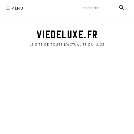
Aller
MENU
au
contenu
VIEDELUXE.FR
LE SITE DE TOUTE L'ACTUALITÉ DU LUXE