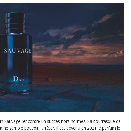
ulin Sauvage rencontre un succès hors normes. Sa bourrasque de
en ne semble pouvoir l’arrêter. Il est devenu en 2021 le parfum le