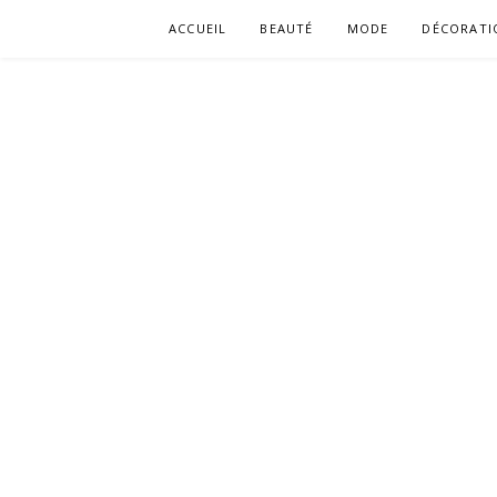
Aller
ACCUEIL
BEAUTÉ
MODE
DÉCORATI
au
contenu