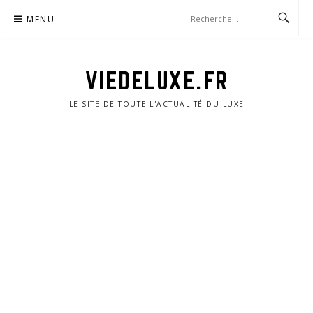
Aller
MENU
au
contenu
VIEDELUXE.FR
LE SITE DE TOUTE L'ACTUALITÉ DU LUXE