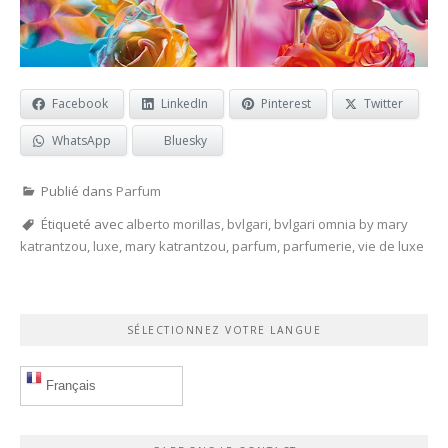
Facebook
LinkedIn
Pinterest
Twitter
WhatsApp
Bluesky
Publié dans
Parfum
Étiqueté avec
alberto morillas
,
bvlgari
,
bvlgari omnia by mary
katrantzou
,
luxe
,
mary katrantzou
,
parfum
,
parfumerie
,
vie de luxe
SÉLECTIONNEZ VOTRE LANGUE
Français