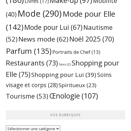
Make-up
(97)
Mobilité
Livres
(17)
Mode
(290)
Mode pour Elle
(40)
(142)
Mode pour Lui
(67)
Nautisme
Noël 2025
(70)
News mode
(62)
(52)
Parfum
(135)
Portraits de Chef
(13)
Restaurants
(73)
Shopping pour
Sexo
(2)
Elle
(75)
Shopping pour Lui
(39)
Soins
visage et corps
(28)
Spiritueux
(23)
Œnologie
(107)
Tourisme
(53)
VOS RUBRIQUES
Vos