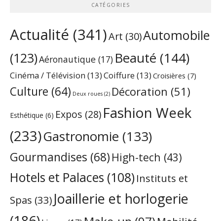
CATÉGORIES
Actualité
(341)
Automobile
Art
(30)
Beauté
(144)
(123)
Aéronautique
(17)
Cinéma / Télévision
(13)
Coiffure
(13)
Croisières
(7)
Culture
(64)
Décoration
(51)
Deux roues
(2)
Fashion Week
Expos
(28)
Esthétique
(6)
(233)
Gastronomie
(133)
Gourmandises
(68)
High-tech
(43)
Hotels et Palaces
(108)
Instituts et
Joaillerie et horlogerie
Spas
(33)
(186)