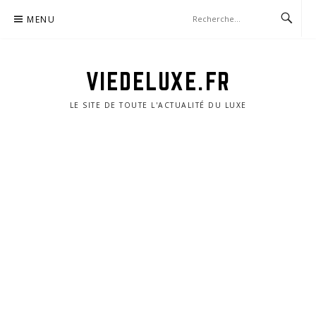
Aller
MENU
au
contenu
VIEDELUXE.FR
LE SITE DE TOUTE L'ACTUALITÉ DU LUXE