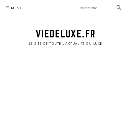
Aller
MENU
au
contenu
VIEDELUXE.FR
LE SITE DE TOUTE L'ACTUALITÉ DU LUXE