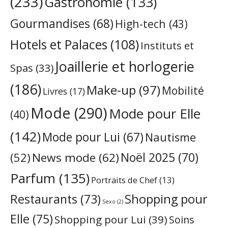
(233)
Gastronomie
(133)
Gourmandises
(68)
High-tech
(43)
Hotels et Palaces
(108)
Instituts et
Joaillerie et horlogerie
Spas
(33)
(186)
Make-up
(97)
Mobilité
Livres
(17)
Mode
(290)
Mode pour Elle
(40)
(142)
Mode pour Lui
(67)
Nautisme
Noël 2025
(70)
News mode
(62)
(52)
Parfum
(135)
Portraits de Chef
(13)
Restaurants
(73)
Shopping pour
Sexo
(2)
Elle
(75)
Shopping pour Lui
(39)
Soins