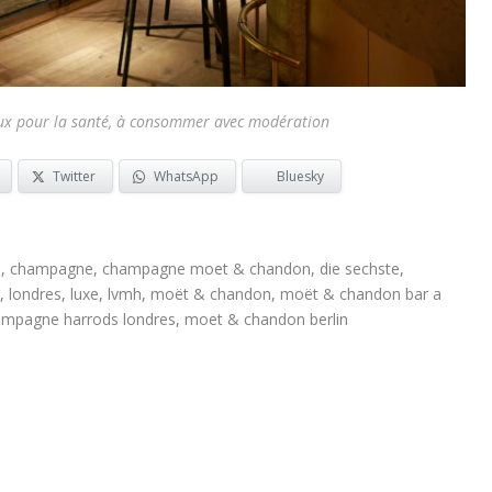
eux pour la santé, à consommer avec modération
Twitter
WhatsApp
Bluesky
n
,
champagne
,
champagne moet & chandon
,
die sechste
,
,
londres
,
luxe
,
lvmh
,
moët & chandon
,
moët & chandon bar a
ampagne harrods londres
,
moet & chandon berlin