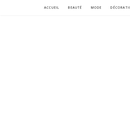
Aller
ACCUEIL
BEAUTÉ
MODE
DÉCORATI
au
contenu