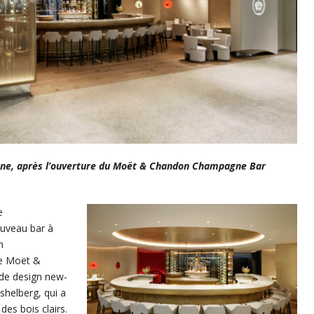
gne, après l’ouverture du Moët & Chandon Champagne Bar
e
ouveau bar à
n
Le Moët &
 de design new-
helberg, qui a
es bois clairs.