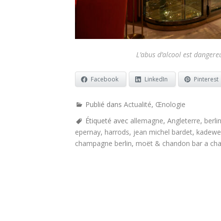
L’abus d’alcool est danger
Facebook
LinkedIn
Pinterest
Publié dans
Actualité
,
Œnologie
Étiqueté avec
allemagne
,
Angleterre
,
berli
epernay
,
harrods
,
jean michel bardet
,
kadewe
champagne berlin
,
moët & chandon bar a ch