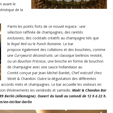
n avant le
téristique de la
Parmi les points forts de ce nouvel espace : une
sélection raffinée de champagnes, des raretés
exclusives, des cocktails créatifs au champagne tels que
le
Royal Red
ou le
Punch Romaine.
Le bar
propose également des collations et des bouchées, comme
une
Currywurst déconstruite
, un classique berlinois revisité,
ou un
Bouchon Précieux
, une brioche en forme de bouchon
de champagne avec une sauce hollandaise au
Comté conçue par Jean-Michel Bardet, Chef exécutif chez
Moët & Chandon. Outre la dégustation des différentes
 accords mets et champagnes. Le bar accueille les visiteurs en
ation d’évènements les vendredis et samedis.
Moët & Chandon Bar
 Berlin (Allemagne). Ouvert du lundi au samedi de 12 h à 22 h.
/en-int/bar-berlin