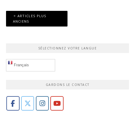
Navigation
ARTICLES PLUS
des
ANCIENS
articles
SÉLECTIONNEZ VOTRE LANGUE
Français
GARDONS LE CONTACT