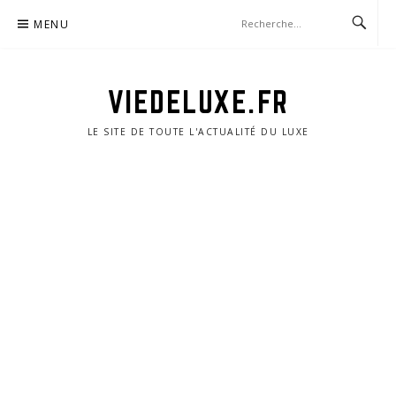
Aller
MENU
au
contenu
VIEDELUXE.FR
LE SITE DE TOUTE L'ACTUALITÉ DU LUXE