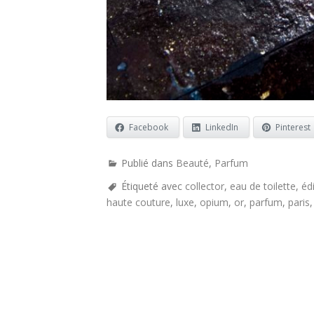
Facebook
LinkedIn
Pinterest
Publié dans
Beauté
,
Parfum
Étiqueté avec
collector
,
eau de toilette
,
éd
haute couture
,
luxe
,
opium
,
or
,
parfum
,
paris