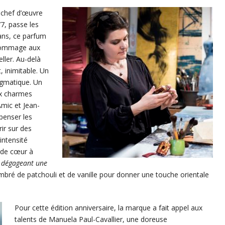
 chef d’œuvre
7, passe les
 ans, ce parfum
 hommage aux
eller. Au-delà
, inimitable. Un
nigmatique. Un
ux charmes
mic et Jean-
penser les
rir sur des
intensité
 de cœur à
r dégageant une
mbré de patchouli et de vanille pour donner une touche orientale
Pour cette édition anniversaire, la marque a fait appel aux
talents de Manuela Paul-Cavallier, une doreuse