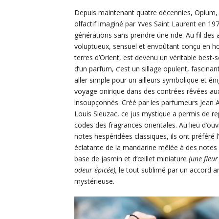
Depuis maintenant quatre décennies, Opium,
olfactif imaginé par Yves Saint Laurent en 197
générations sans prendre une ride. Au fil des
voluptueux, sensuel et envoûtant conçu en
terres d’Orient, est devenu un véritable best-s
d’un parfum, c’est un sillage opulent, fascinant
aller simple pour un ailleurs symbolique et é
voyage onirique dans des contrées rêvées a
insoupçonnés. Créé par les parfumeurs Jean A
Louis Sieuzac, ce jus mystique a permis de re
codes des fragrances orientales. Au lieu d’ouv
notes hespéridées classiques, ils ont préféré l’
éclatante de la mandarine mêlée à des notes
base de jasmin et d’œillet miniature
(une fleu
odeur épicée),
le tout sublimé par un accord a
mystérieuse.