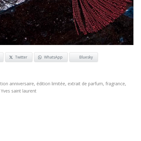
Twitter
WhatsApp
Bluesky
ition anniversaire
,
édition limitée
,
extrait de parfum
,
fragrance
,
,
Yves saint laurent