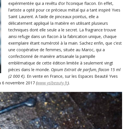
expérimentée qui a revêtu d’or l’iconique flacon. En effet,
l’artiste a opté pour ce précieux métal qui a tant inspiré Yves
Saint Laurent. A l’aide de pinceaux pointus, elle a
délicatement appliqué la matière en utilisant plusieurs
techniques dont elle seule a le secret. La fragrance trouve
ainsi refuge dans un flacon à la fabrication unique, chaque
exemplaire étant numéroté à la main. Sachez enfin, que c’est
une coopérative de femmes, située au Maroc, qui a
confectionné de manière artisanale la pampille
emblématique de cette édition limitée à seulement vingt
pièces dans le monde.
Opium Extrait de parfum, flacon 15 ml
(2 000 €).
En vente en France, sur les Espaces Beauté Yves
 du 6 novembre 2017
(
www.yslbeauty.fr
).