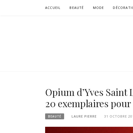
Aller
ACCUEIL
BEAUTÉ
MODE
DÉCORATI
au
contenu
Opium d’Yves Saint L
20 exemplaires pour 
LAURE PIERRE
31 OCTOBRE 20
BEAUTÉ