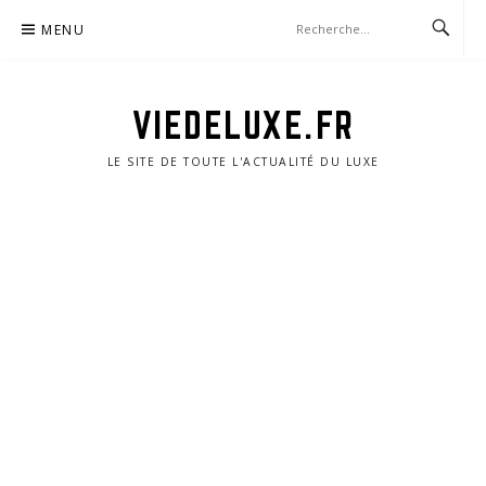
Aller
MENU
au
contenu
VIEDELUXE.FR
LE SITE DE TOUTE L'ACTUALITÉ DU LUXE