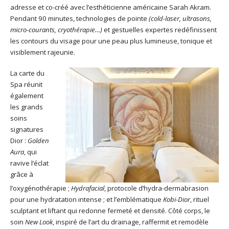
adresse et co-créé avec l’esthéticienne américaine Sarah Akram.
Pendant 90 minutes, technologies de pointe
(cold-laser, ultrasons,
micro-courants, cryothérapie…)
et gestuelles expertes redéfinissent
les contours du visage pour une peau plus lumineuse, tonique et
visiblement rajeunie.
La carte du
Spa réunit
également
les grands
soins
signatures
Dior :
Golden
Aura
, qui
ravive l’éclat
grâce à
l’oxygénothérapie ;
Hydrafacial
, protocole d’hydra-dermabrasion
pour une hydratation intense ; et l’emblématique
Kobi-Dior
, rituel
sculptant et liftant qui redonne fermeté et densité. Côté corps, le
soin
New Look
, inspiré de l’art du drainage, raffermit et remodèle