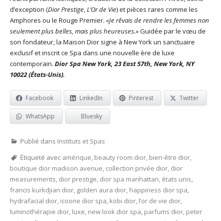
d’exception (
Dior Prestige
,
L’Or de Vie
) et pièces rares comme les
Amphores ou le Rouge Premier.
«Je rêvais de rendre les femmes non
seulement plus belles, mais plus heureuses.»
Guidée par le vœu de
son fondateur, la Maison Dior signe à New York un sanctuaire
exclusif et inscrit ce Spa dans une nouvelle ère de luxe
contemporain.
Dior Spa New York, 23 East 57th, New York, NY
10022 (États-Unis).
Facebook
LinkedIn
Pinterest
Twitter
WhatsApp
Bluesky
Publié dans
Instituts et Spas
Étiqueté avec
amérique
,
beauty room dior
,
bien-être dior
,
boutique dior madison avenue
,
collection privée dior
,
dior
measurements
,
dior prestige
,
dior spa manhattan
,
états unis
,
francis kurkdjian dior
,
golden aura dior
,
happiness dior spa
,
hydrafacial dior
,
icoone dior spa
,
kobi dior
,
l’or de vie dior
,
luminothérapie dior
,
luxe
,
new look dior spa
,
parfums dior
,
peter