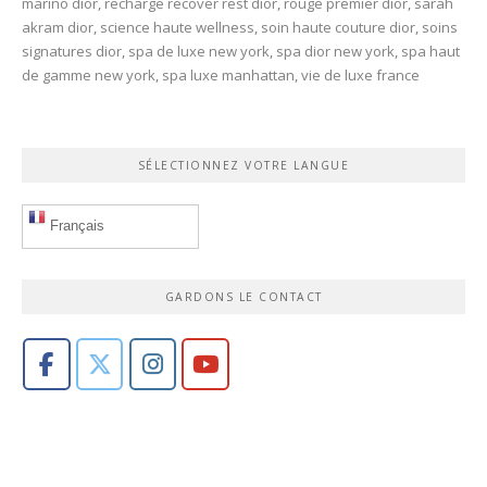
marino dior
,
recharge recover rest dior
,
rouge premier dior
,
sarah
akram dior
,
science haute wellness
,
soin haute couture dior
,
soins
signatures dior
,
spa de luxe new york
,
spa dior new york
,
spa haut
de gamme new york
,
spa luxe manhattan
,
vie de luxe france
SÉLECTIONNEZ VOTRE LANGUE
Français
GARDONS LE CONTACT