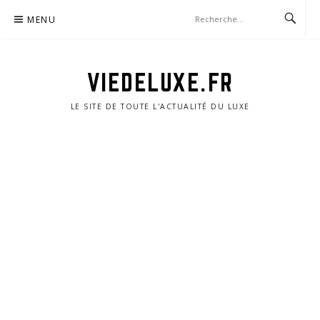
Aller
MENU
au
contenu
VIEDELUXE.FR
LE SITE DE TOUTE L'ACTUALITÉ DU LUXE