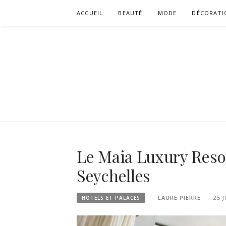
Aller
ACCUEIL
BEAUTÉ
MODE
DÉCORATI
au
contenu
Le Maia Luxury Resor
Seychelles
LAURE PIERRE
25 
HOTELS ET PALACES