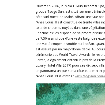
Ouvert en 2006, le Maia Luxury Resort & Spa,
groupe Tsogo Sun, est situé sur une péninsule
côte sud-ouest de Mahé, offrant une vue pa
l’Anse Louis. Il est constitué de trente villas in
toits de chaume, noyées dans une végétation 
Chacune d’elles dispose de sa propre piscin
de 7,50m ainsi que d’une vaste baignoire extér
une vue à couper le souffle sur l’océan. Quant 
est assuré par un majordome dédié. Au cours
cérémonie des World Travel Awards, le resort, 
Ferrari, a également obtenu le prix de la Prem
Luxury Hotel Villa 2017) pour ses dix sept villa
un panorama unique sur la côte et la mer et 
l’Anse Louis. Plus d’infos :
www.tsogosun.com/