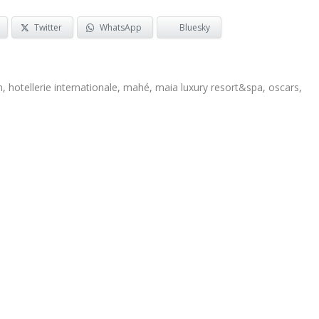
Twitter
WhatsApp
Bluesky
n
,
hotellerie internationale
,
mahé
,
maia luxury resort&spa
,
oscars
,