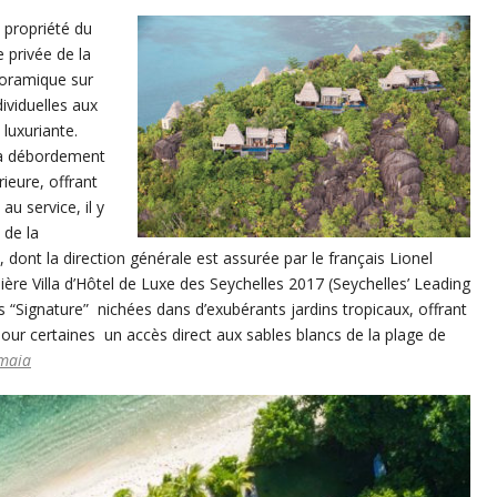
 propriété du
 privée de la
noramique sur
dividuelles aux
luxuriante.
e à débordement
ieure, offrant
au service, il y
 de la
dont la direction générale est assurée par le français Lionel
ière Villa d’Hôtel de Luxe des Seychelles 2017 (Seychelles’ Leading
s “Signature”
nichées dans d’exubérants jardins tropicaux, offrant
pour certaines
un accès direct aux sables blancs de la plage de
maia