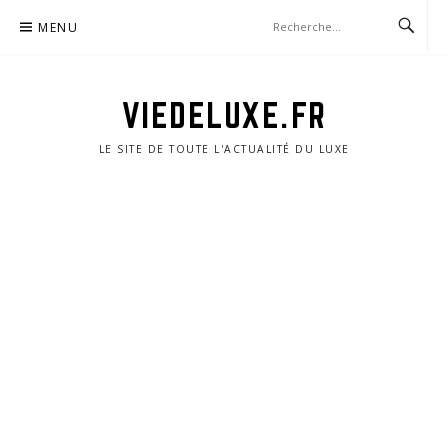
Aller
MENU
au
contenu
VIEDELUXE.FR
LE SITE DE TOUTE L'ACTUALITÉ DU LUXE