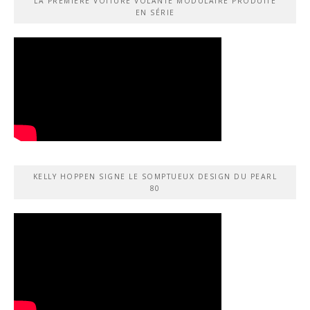
LA PREMIÈRE VOITURE VOLANTE MODULAIRE PRODUITE
EN SÉRIE
KELLY HOPPEN SIGNE LE SOMPTUEUX DESIGN DU PEARL
80