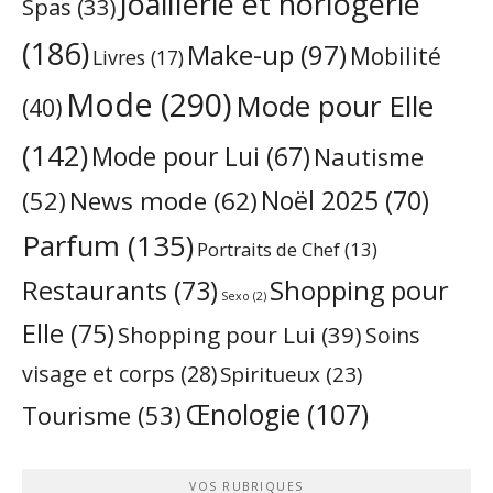
Joaillerie et horlogerie
Spas
(33)
(186)
Make-up
(97)
Mobilité
Livres
(17)
Mode
(290)
Mode pour Elle
(40)
(142)
Mode pour Lui
(67)
Nautisme
Noël 2025
(70)
News mode
(62)
(52)
Parfum
(135)
Portraits de Chef
(13)
Restaurants
(73)
Shopping pour
Sexo
(2)
Elle
(75)
Shopping pour Lui
(39)
Soins
visage et corps
(28)
Spiritueux
(23)
Œnologie
(107)
Tourisme
(53)
VOS RUBRIQUES