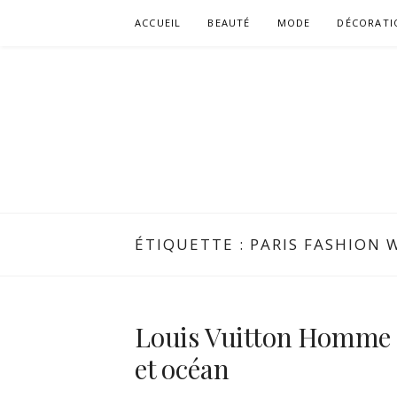
Aller
ACCUEIL
BEAUTÉ
MODE
DÉCORATI
au
contenu
ÉTIQUETTE :
PARIS FASHION 
Louis Vuitton Homme P
et océan