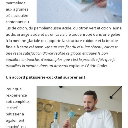
marmelade
aux agrumes
très acidulée
contenant du
jus de citron, du pamplemousse acide, du citron vert et citron jaune
acide, orange acide et citron caviar, le tout enrobé dans une gelée
à la menthe glaciale qui apporte la structure cubique et la touche
finale à cette création.
«Je suis très fier du résultat obtenu, car c’est
une réelle satisfaction d’avoir réalisé ce glaçon et trouvé le bon
équilibre en bouche, d’autant plus que c’est la première fois que je
travaillais la menthe dans un dessert»
explique Cédric Grolet.
Un accord pâtisserie-cocktail surprenant
Pour que
l’expérience
soit complète,
le chef
pâtissier a
également
imaginé, en