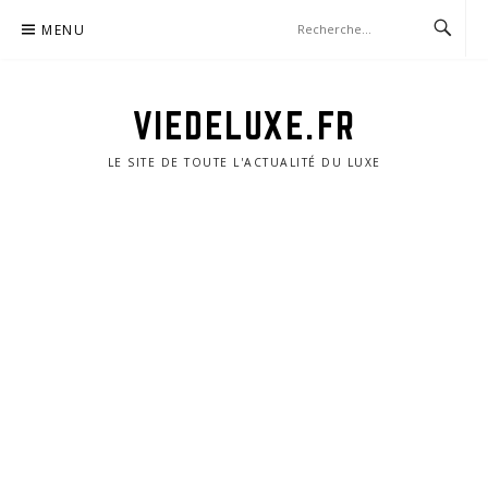
Aller
MENU
au
contenu
VIEDELUXE.FR
LE SITE DE TOUTE L'ACTUALITÉ DU LUXE