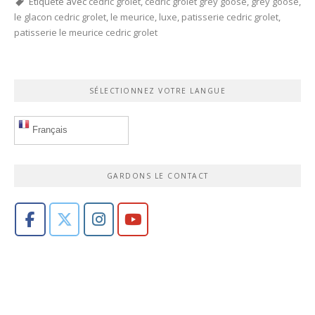
Étiqueté avec
cedric grolet
,
cedric grolet grey goose
,
grey goose
,
le glacon cedric grolet
,
le meurice
,
luxe
,
patisserie cedric grolet
,
patisserie le meurice cedric grolet
SÉLECTIONNEZ VOTRE LANGUE
Français
GARDONS LE CONTACT