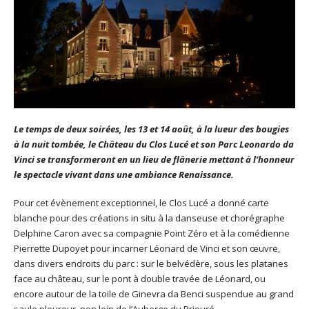
Le temps de deux soirées, les 13 et 14 août, à la lueur des bougies
à la nuit tombée, le Château du Clos Lucé et son Parc Leonardo da
Vinci se transformeront en un lieu de flânerie mettant à l’honneur
le spectacle vivant dans une ambiance Renaissance.
Pour cet évènement exceptionnel, le Clos Lucé a donné carte
blanche pour des créations in situ à la danseuse et chorégraphe
Delphine Caron avec sa compagnie Point Zéro et à la comédienne
Pierrette Dupoyet pour incarner Léonard de Vinci et son œuvre,
dans divers endroits du parc : sur le belvédère, sous les platanes
face au château, sur le pont à double travée de Léonard, ou
encore autour de la toile de Ginevra da Benci suspendue au grand
saule pleureur, non loin de l’Auberge du Prieuré.