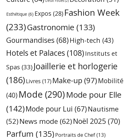
Deux roues
(2)
Fashion Week
Expos
(28)
Esthétique
(6)
(233)
Gastronomie
(133)
Gourmandises
(68)
High-tech
(43)
Hotels et Palaces
(108)
Instituts et
Joaillerie et horlogerie
Spas
(33)
(186)
Make-up
(97)
Mobilité
Livres
(17)
Mode
(290)
Mode pour Elle
(40)
(142)
Mode pour Lui
(67)
Nautisme
Noël 2025
(70)
News mode
(62)
(52)
Parfum
(135)
Portraits de Chef
(13)