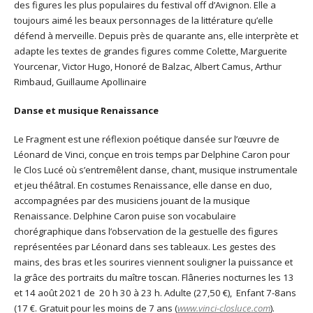
des figures les plus populaires du festival off d’Avignon. Elle a
toujours aimé les beaux personnages de la littérature qu’elle
défend à merveille. Depuis près de quarante ans, elle interprète et
adapte les textes de grandes figures comme Colette, Marguerite
Yourcenar, Victor Hugo, Honoré de Balzac, Albert Camus, Arthur
Rimbaud, Guillaume Apollinaire
Danse et musique Renaissance
Le Fragment est une réflexion poétique dansée sur l’œuvre de
Léonard de Vinci, conçue en trois temps par Delphine Caron pour
le Clos Lucé où s’entremêlent danse, chant, musique instrumentale
et jeu théâtral. En costumes Renaissance, elle danse en duo,
accompagnées par des musiciens jouant de la musique
Renaissance. Delphine Caron puise son vocabulaire
chorégraphique dans l’observation de la gestuelle des figures
représentées par Léonard dans ses tableaux. Les gestes des
mains, des bras et les sourires viennent souligner la puissance et
la grâce des portraits du maître toscan. Flâneries nocturnes les 13
et 14 août 2021 de
20 h 30 à 23 h. Adulte (27,50 €),
Enfant 7-8ans
(17 €. Gratuit pour les moins de 7 ans (
www.vinci-closluce.com
).