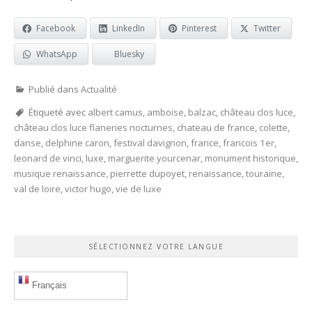
Facebook
LinkedIn
Pinterest
Twitter
WhatsApp
Bluesky
Publié dans
Actualité
Étiqueté avec
albert camus
,
amboise
,
balzac
,
château clos luce
,
château clos luce flaneries nocturnes
,
chateau de france
,
colette
,
danse
,
delphine caron
,
festival davignon
,
france
,
francois 1er
,
leonard de vinci
,
luxe
,
marguerite yourcenar
,
monument historique
,
musique renaissance
,
pierrette dupoyet
,
renaissance
,
touraine
,
val de loire
,
victor hugo
,
vie de luxe
SÉLECTIONNEZ VOTRE LANGUE
Français