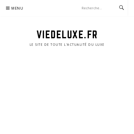
Aller
MENU
au
contenu
VIEDELUXE.FR
LE SITE DE TOUTE L'ACTUALITÉ DU LUXE