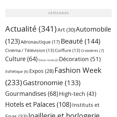
CATÉGORIES
Actualité
(341)
Automobile
Art
(30)
Beauté
(144)
(123)
Aéronautique
(17)
Cinéma / Télévision
(13)
Coiffure
(13)
Croisières
(7)
Culture
(64)
Décoration
(51)
Deux roues
(2)
Fashion Week
Expos
(28)
Esthétique
(6)
(233)
Gastronomie
(133)
Gourmandises
(68)
High-tech
(43)
Hotels et Palaces
(108)
Instituts et
Joaillerie et horlogerie
Spas
(33)