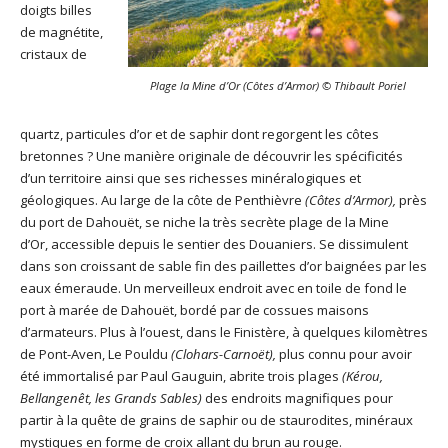
doigts billes
de magnétite,
cristaux de
Plage la Mine d’Or (Côtes d’Armor) © Thibault Poriel
quartz, particules d’or et de saphir dont regorgent les côtes
bretonnes ? Une manière originale de découvrir les spécificités
d’un territoire ainsi que ses richesses minéralogiques et
géologiques. Au large de la côte de Penthièvre
(Côtes d’Armor),
près
du port de Dahouët, se niche la très secrète plage de la Mine
d’Or, accessible depuis le sentier des Douaniers. Se dissimulent
dans son croissant de sable fin des paillettes d’or baignées par les
eaux émeraude. Un merveilleux endroit avec en toile de fond le
port à marée de Dahouët, bordé par de cossues maisons
d’armateurs. Plus à l’ouest, dans le Finistère, à quelques kilomètres
de Pont-Aven, Le Pouldu
(Clohars-Carnoët),
plus connu pour avoir
été immortalisé par Paul Gauguin, abrite trois plages
(Kérou,
Bellangenêt, les Grands Sables)
des endroits magnifiques pour
partir à la quête de grains de saphir ou de staurodites, minéraux
mystiques en forme de croix allant du brun au rouge.