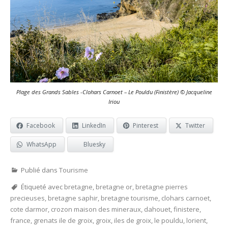
Plage des Grands Sables -Clohars Carnoet – Le Pouldu (Finistère) © Jacqueline
Iriou
Facebook
LinkedIn
Pinterest
Twitter
WhatsApp
Bluesky
Publié dans
Tourisme
Étiqueté avec
bretagne
,
bretagne or
,
bretagne pierres
precieuses
,
bretagne saphir
,
bretagne tourisme
,
clohars carnoet
,
cote darmor
,
crozon maison des mineraux
,
dahouet
,
finistere
,
france
,
grenats ile de groix
,
groix
,
iles de groix
,
le pouldu
,
lorient
,