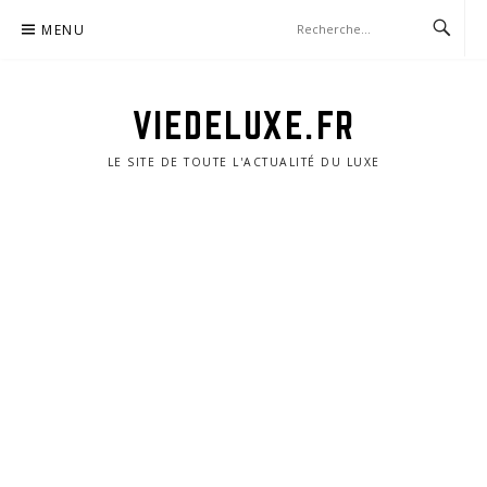
Aller
MENU
au
contenu
VIEDELUXE.FR
LE SITE DE TOUTE L'ACTUALITÉ DU LUXE