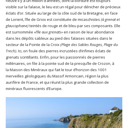
fleuve il y a un million d’années, dont la bordure est toujours
visible sur la falaise, le lieu est un régal pour dénicher de précieux
éclats d’or. Située au large de la côte sud de la Bretagne, en face
de Lorient, l’île de Groix est constituée de micaschistes
(à grenat et
glaucophane)
teintés de rouge et de bleu par ses composants. Elle
est surnommée
«l’île aux
grenats
»
en raison de leur abondance
dans les dépôts sableux au pied des falaises situées dans le
secteur de la Pointe de la Croix
(Plage des Sables Rouges, Plage du
Trech).
Ici, on foule des pierres incrustées d’infimes éclats de
grenats scintillants. Enfin, pour les passionnés de pierres
millénaires, on file à la pointe sud de la presqu’île de Crozon, à
la Maison des Minéraux qui fait le tour d’horizon des 1001
merveilles géologiques du Massif Armoricain, région la plus
aurifère de France, et qui réunit la plus grande collection de
minéraux fluorescents d’Europe.