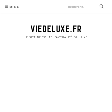
Aller
MENU
au
contenu
VIEDELUXE.FR
LE SITE DE TOUTE L'ACTUALITÉ DU LUXE