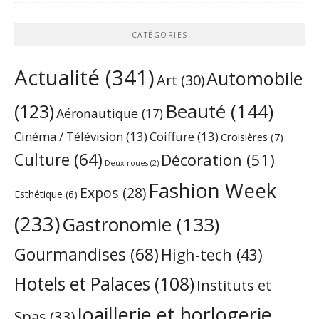
CATÉGORIES
Actualité
(341)
Automobile
Art
(30)
Beauté
(144)
(123)
Aéronautique
(17)
Cinéma / Télévision
(13)
Coiffure
(13)
Croisières
(7)
Culture
(64)
Décoration
(51)
Deux roues
(2)
Fashion Week
Expos
(28)
Esthétique
(6)
(233)
Gastronomie
(133)
Gourmandises
(68)
High-tech
(43)
Hotels et Palaces
(108)
Instituts et
Joaillerie et horlogerie
Spas
(33)