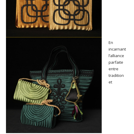
En
incarnant
l’alliance
parfaite
entre
tradition
et