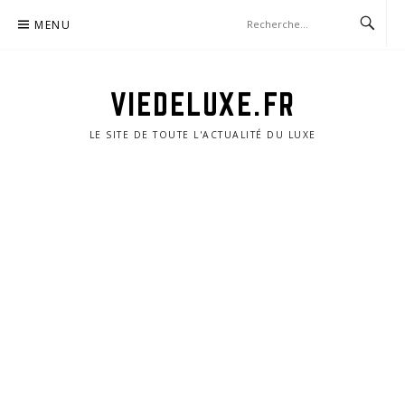
Aller
MENU
au
contenu
VIEDELUXE.FR
LE SITE DE TOUTE L'ACTUALITÉ DU LUXE