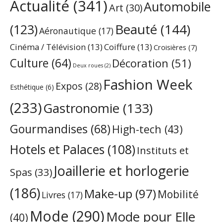
Actualité
(341)
Automobile
Art
(30)
Beauté
(144)
(123)
Aéronautique
(17)
Cinéma / Télévision
(13)
Coiffure
(13)
Croisières
(7)
Culture
(64)
Décoration
(51)
Deux roues
(2)
Fashion Week
Expos
(28)
Esthétique
(6)
(233)
Gastronomie
(133)
Gourmandises
(68)
High-tech
(43)
Hotels et Palaces
(108)
Instituts et
Joaillerie et horlogerie
Spas
(33)
(186)
Make-up
(97)
Mobilité
Livres
(17)
Mode
(290)
Mode pour Elle
(40)