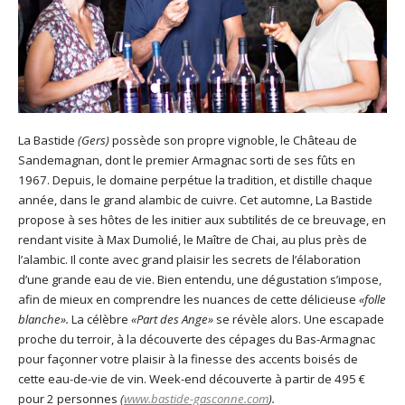
La Bastide
(Gers)
possède son propre vignoble, le Château de
Sandemagnan, dont le premier Armagnac sorti de ses fûts en
1967. Depuis, le domaine perpétue la tradition, et distille chaque
année, dans le grand alambic de cuivre. Cet automne, La Bastide
propose à ses hôtes de les initier aux subtilités de ce breuvage, en
rendant visite à Max Dumolié, le Maître de Chai, au plus près de
l’alambic. Il conte avec grand plaisir les secrets de l’élaboration
d’une grande eau de vie. Bien entendu, une dégustation s’impose,
afin de mieux en comprendre les nuances de cette délicieuse
«folle
blanche».
La célèbre
«Part des Ange»
se révèle alors. Une escapade
proche du terroir, à la découverte des cépages du Bas-Armagnac
pour façonner votre plaisir à la finesse des accents boisés de
cette eau-de-vie de vin. Week-end découverte à partir de 495 €
pour 2 personnes
(
www.bastide-gasconne.com
).