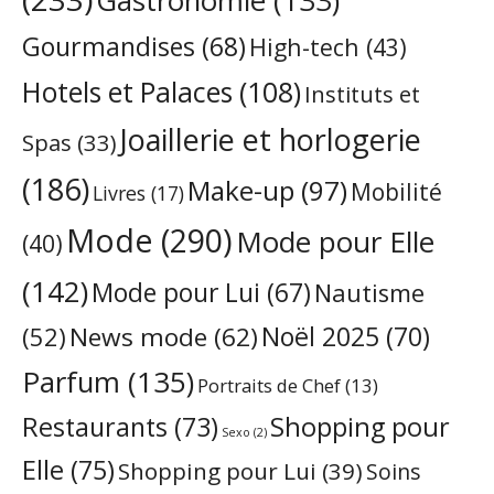
Gastronomie
(133)
Gourmandises
(68)
High-tech
(43)
Hotels et Palaces
(108)
Instituts et
Joaillerie et horlogerie
Spas
(33)
(186)
Make-up
(97)
Mobilité
Livres
(17)
Mode
(290)
Mode pour Elle
(40)
(142)
Mode pour Lui
(67)
Nautisme
Noël 2025
(70)
News mode
(62)
(52)
Parfum
(135)
Portraits de Chef
(13)
Restaurants
(73)
Shopping pour
Sexo
(2)
Elle
(75)
Shopping pour Lui
(39)
Soins