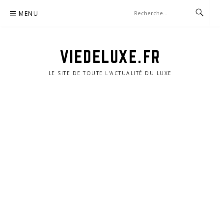
Aller
MENU
au
contenu
VIEDELUXE.FR
LE SITE DE TOUTE L'ACTUALITÉ DU LUXE