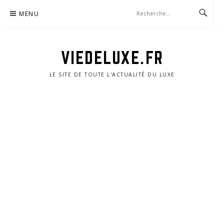
Aller
MENU
au
contenu
VIEDELUXE.FR
LE SITE DE TOUTE L'ACTUALITÉ DU LUXE