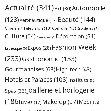
Actualité
(341)
Automobile
Art
(30)
Beauté
(144)
(123)
Aéronautique
(17)
Cinéma / Télévision
(13)
Coiffure
(13)
Croisières
(7)
Culture
(64)
Décoration
(51)
Deux roues
(2)
Fashion Week
Expos
(28)
Esthétique
(6)
(233)
Gastronomie
(133)
Gourmandises
(68)
High-tech
(43)
Hotels et Palaces
(108)
Instituts et
Joaillerie et horlogerie
Spas
(33)
(186)
Make-up
(97)
Mobilité
Livres
(17)