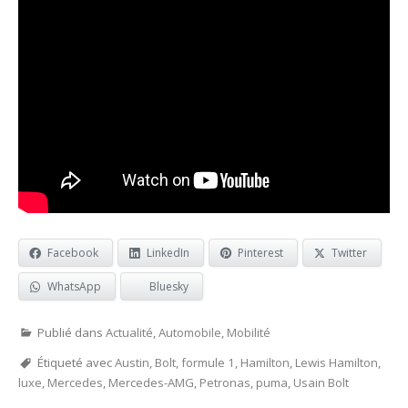
Facebook
LinkedIn
Pinterest
Twitter
WhatsApp
Bluesky
Publié dans
Actualité
,
Automobile
,
Mobilité
Étiqueté avec
Austin
,
Bolt
,
formule 1
,
Hamilton
,
Lewis Hamilton
,
luxe
,
Mercedes
,
Mercedes-AMG
,
Petronas
,
puma
,
Usain Bolt