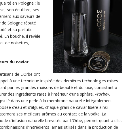
qualité en Pologne : le
e, son équilibre, ses
tement aux saveurs de
r de Sologne réputé
odé et sa parfaite
é. En bouche, il révèle
et de noisettes,
eurs du caviar
artisans de L’Orbe ont
 appel à une technique inspirée des dernières technologies mises
oint par les grandes maisons de beauté et du luxe, consistant à
urer des ingrédients rares à l’intérieur d’une sphère,
«l’orbe».
psulé dans une perle à la membrane naturelle intégralement
osée d’eau et d’algues, chaque grain de caviar libère ainsi
catement ses meilleurs arômes au contact de la vodka. La
ode d’infusion naturelle brevetée par L’Orbe, permet quant à elle,
combinaisons d’ingrédients jamais utilisés dans la production de