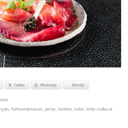
Twitter
WhatsApp
Bluesky
tueux
nçais
,
fortnum&mason
,
jarnac
,
londres
,
lorbe
,
lorbe vodka et