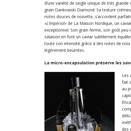
d’une variété de seigle unique de très grande 
grain Dankowski Diamond. Sa texture crémeus
notes douces de noisette, s’accordent parfai
«
L’Impérial»
de La Maison Nordique, un cavia
exceptionnel. Son grain ferme, son goût peu i
salaison en font un caviar subtilement équilibr
toute son intensité grâce à des notes de noix 
légèrement beurrées.
La micro-encapsulation préserve les sav
Les 
fait
au p
capt
Enca
comp
déli
méth
des 