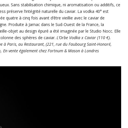
tueux. Sans stabilisation chimique, ni aromatisation ou additifs, ce
ess préserve l’intégrité naturelle du caviar. La vodka 40° est
llée quatre à cinq fois avant d’être vieillie avec le caviar de
gne. Produite à Jarnac dans le Sud-Ouest de la France, la
eille-objet au design épuré a été imaginée par le Studio Nocc. Elle
 colonne des sphères de caviar.
L’Orbe Vodka x Caviar (110 €).
 à Paris, au Restaurant, (221, rue du Faubourg Saint-Honoré,
m
. En vente également chez Fortnum & Mason à Londres