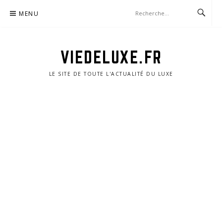
Aller
MENU
au
contenu
VIEDELUXE.FR
LE SITE DE TOUTE L'ACTUALITÉ DU LUXE