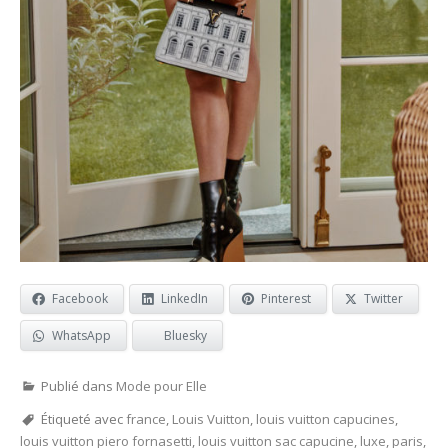
Facebook
LinkedIn
Pinterest
Twitter
WhatsApp
Bluesky
Publié dans
Mode pour Elle
Étiqueté avec
france
,
Louis Vuitton
,
louis vuitton capucines
,
louis vuitton piero fornasetti
,
louis vuitton sac capucine
,
luxe
,
paris
,