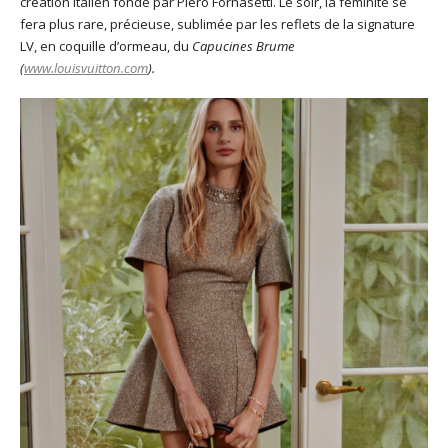
création italien fondé par Piero Fornasetti. Le soir, la féminité se
fera plus rare, précieuse, sublimée par les reflets de la signature
LV, en coquille d’ormeau, du
Capucines Brume
(
www.louisvuitton.com
).