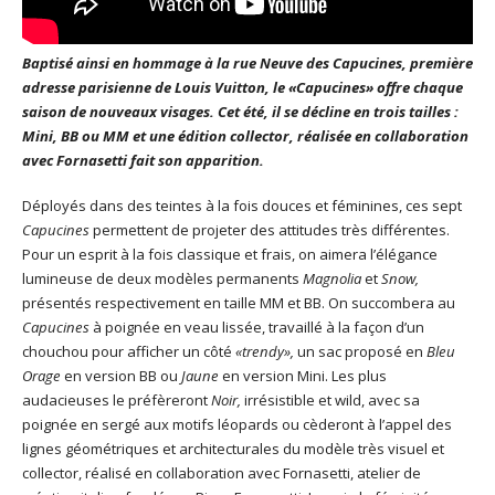
Baptisé ainsi en hommage à la rue Neuve des Capucines, première
adresse parisienne de Louis Vuitton, le «Capucines» offre chaque
saison de nouveaux visages. Cet été, il se décline en trois tailles :
Mini, BB ou MM et une édition collector, réalisée en collaboration
avec Fornasetti fait son apparition.
Déployés dans des teintes à la fois douces et féminines, ces sept
Capucines
permettent de projeter des attitudes très différentes.
Pour un esprit à la fois classique et frais, on aimera l’élégance
lumineuse de deux modèles permanents
Magnolia
et
Snow,
présentés respectivement en taille MM et BB. On succombera au
Capucines
à poignée en veau lissée, travaillé à la façon d’un
chouchou pour afficher un côté
«trendy»,
un sac proposé en
Bleu
Orage
en version BB ou
Jaune
en version Mini. Les plus
audacieuses le préfèreront
Noir,
irrésistible et wild, avec sa
poignée en sergé aux motifs léopards ou cèderont à l’appel des
lignes géométriques et architecturales du modèle très visuel et
collector, réalisé en collaboration avec Fornasetti, atelier de