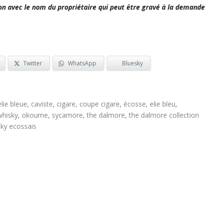
ion avec le nom du propriétaire qui peut être gravé à la demande
Twitter
WhatsApp
Bluesky
lie bleue
,
caviste
,
cigare
,
coupe cigare
,
écosse
,
elie bleu
,
whisky
,
okoume
,
sycamore
,
the dalmore
,
the dalmore collection
sky ecossais