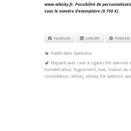
www.whisky.fr. Possibilité de personnalisat
sous le numéro d’exemplaire (9 750 €).
Facebook
LinkedIn
Pinterest
Publié dans
Spiritueux
Étiqueté avec
cave à cigares the dalmore e
humidificateur
,
hygrometre
,
luxe
,
maison du 
constellation
,
whisky
,
whisky the dalmore
,
wi