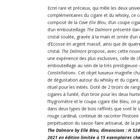
Ecrin rare et précieux, qui mêle les deux univer
complémentaires du cigare et du whisky, ce co
composé de la
Cave Elie Bleu
, d’un coupe cig
d’un embouteillage
The Dalmore
présenté dan
cristal sou­lée, gravée à la main et ornée d’un 
d’Ecosse en argent massif, ainsi que de quatr
cristal.
The Dalmore
propose, avec cette nouvel
une expérience des plus exclusives, celle de c
embouteillage au sein de la très prestigieuse
Constellation».
Cet objet luxueux magnifie 
de dégustation autour du whisky et du cigare,
rituel pour les initiés. Doté de 2 tiroirs de ra
cigares à l’unité, d’un tiroir pour les deux humi
l’hygromètre et le coupe cigare Elie Bleu, on 
dans deux types de bois raffinés que sont le sy
rouge cardinal, continue de raconter l’histoi
perpétuation du savoir-faire artisanal, de la
The Dalmore by Elie Bleu,
dimensions : H 52
2021 en édition limitée à 15 exemplaires ch