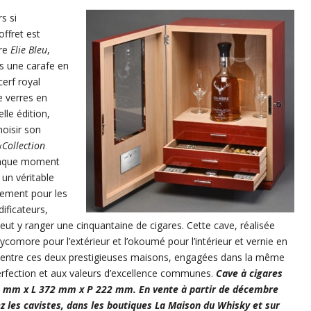
s si
ffret est
are
Elie Bleu
,
s une carafe en
cerf royal
e verres en
le édition,
hoisir son
«Collection
chaque moment
 un véritable
ngement pour les
dificateurs,
peut y ranger une cinquantaine de cigares. Cette cave, réalisée
comore pour l’extérieur et l’okoumé pour l’intérieur et vernie en
re entre ces deux prestigieuses maisons, engagées dans la même
 perfection et aux valeurs d’excellence communes.
Cave à cigares
4 mm x L 372 mm x P 222 mm. En vente à partir de décembre
ez les cavistes, dans les boutiques La Maison du Whisky et sur