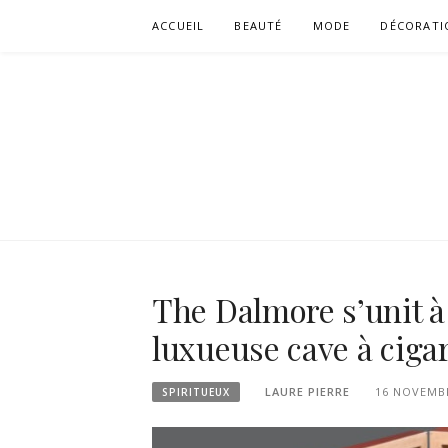
Aller
ACCUEIL
BEAUTÉ
MODE
DÉCORATI
au
contenu
The Dalmore s’unit à
luxueuse cave à ciga
LAURE PIERRE
16 NOVEMB
SPIRITUEUX