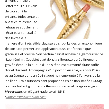
dimensionnelle à
l’effet mouillé. Ce voile
de couleur à la
brillance iridescente et
à la texture crémeuse
rehausse subtilement
l’éclat et la sensualité
des lèvres à la
manière d’un irrésistible glaçage au sirop. Le design ergonomique
de son tube permet une application aussi confortable que
gracieuse et précise. Son parfum délicat achève de glamouriser ce
rituel féminin. Cet objet d’art dont la silhouette dorée finement
gravée évoque la queue d’une sirène est surmonté d’une coiffe
d’or et d’argent. Accompagné d’un pochon en soie,
«Tendre Voile»
est présenté dans un écrin laqué noir emprunté à l’univers de la
joaillerie. Trois nuances sont proposées en édition limitée :
Candy
,
un rose brillant gourmand •
Bisous,
un sensuel rouge orangé •
Mousseline
, un élégant nude corail.
85 €.
(
www.christianlouboutin.com
).