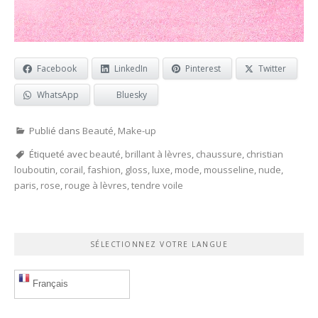
Facebook
LinkedIn
Pinterest
Twitter
WhatsApp
Bluesky
Publié dans
Beauté
,
Make-up
Étiqueté avec
beauté
,
brillant à lèvres
,
chaussure
,
christian
louboutin
,
corail
,
fashion
,
gloss
,
luxe
,
mode
,
mousseline
,
nude
,
paris
,
rose
,
rouge à lèvres
,
tendre voile
SÉLECTIONNEZ VOTRE LANGUE
Français