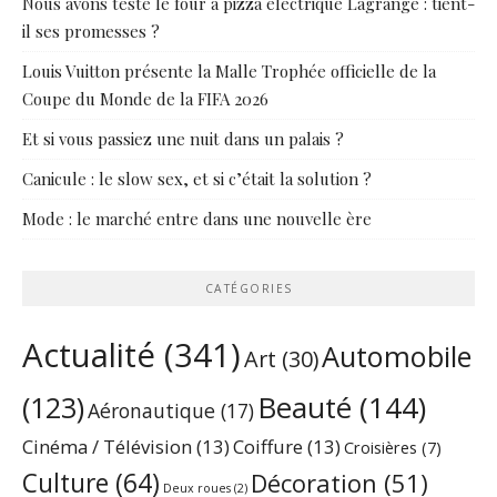
Nous avons testé le four à pizza électrique Lagrange : tient-
il ses promesses ?
Louis Vuitton présente la Malle Trophée officielle de la
Coupe du Monde de la FIFA 2026
Et si vous passiez une nuit dans un palais ?
Canicule : le slow sex, et si c’était la solution ?
Mode : le marché entre dans une nouvelle ère
CATÉGORIES
Actualité
(341)
Automobile
Art
(30)
Beauté
(144)
(123)
Aéronautique
(17)
Cinéma / Télévision
(13)
Coiffure
(13)
Croisières
(7)
Culture
(64)
Décoration
(51)
Deux roues
(2)