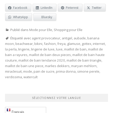
Facebook
LinkedIn
Pinterest
Twitter
WhatsApp
Bluesky
Publié dans
Mode pour Elle
,
Shopping pour Elle
Étiqueté avec
agent provocateur
,
antigel
,
aubade
,
banana
moon
,
beachwear
,
bikini
,
fashion
,
freya
,
glamuse
,
gottex
,
internet
,
la perla
,
lingerie
,
lingerie de luxe
,
luxe
,
maillot de bain
,
maillot de
bain a rayures
,
maillot de bain deux pieces
,
maillot de bain haute
couture
,
maillot de bain tendance 2020
,
maillot de bain triangle
,
maillot de bain une piece
,
marlies dekkers
,
maryan mehlorn
,
miraclesuit
,
mode
,
pain de sucre
,
prima donna
,
simone perele
,
verdissima
,
watercult
SÉLECTIONNEZ VOTRE LANGUE
Français