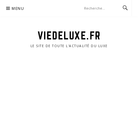
Aller
MENU
au
contenu
VIEDELUXE.FR
LE SITE DE TOUTE L'ACTUALITÉ DU LUXE