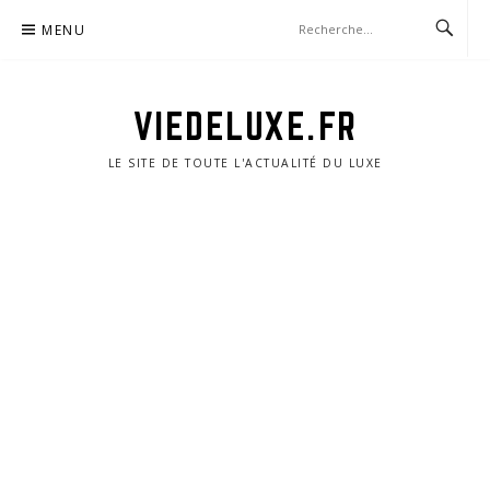
Aller
MENU
au
contenu
VIEDELUXE.FR
LE SITE DE TOUTE L'ACTUALITÉ DU LUXE