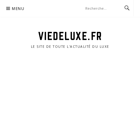
Aller
MENU
au
contenu
VIEDELUXE.FR
LE SITE DE TOUTE L'ACTUALITÉ DU LUXE