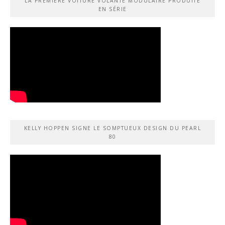
LA PREMIÈRE VOITURE VOLANTE MODULAIRE PRODUITE
EN SÉRIE
KELLY HOPPEN SIGNE LE SOMPTUEUX DESIGN DU PEARL
80