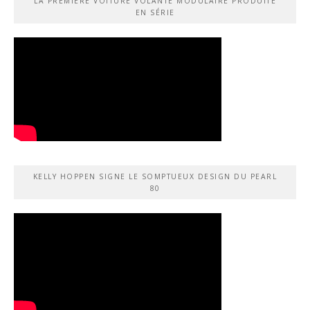
LA PREMIÈRE VOITURE VOLANTE MODULAIRE PRODUITE
EN SÉRIE
KELLY HOPPEN SIGNE LE SOMPTUEUX DESIGN DU PEARL
80