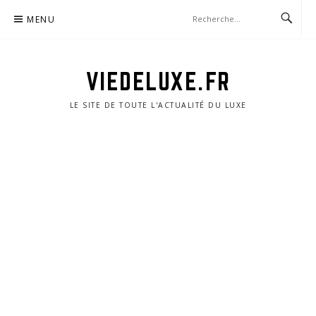
Aller
MENU
au
contenu
VIEDELUXE.FR
LE SITE DE TOUTE L'ACTUALITÉ DU LUXE