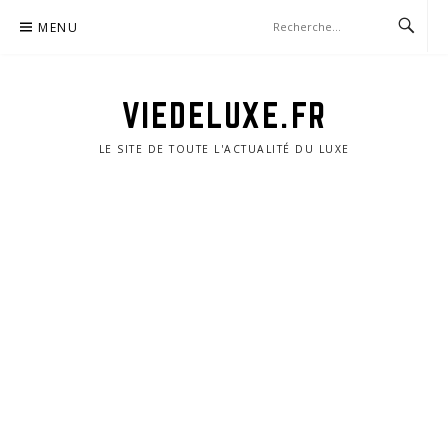
Aller
MENU
au
contenu
VIEDELUXE.FR
LE SITE DE TOUTE L'ACTUALITÉ DU LUXE