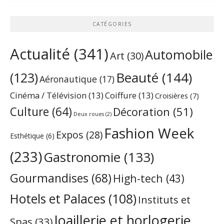
CATÉGORIES
Actualité
(341)
Automobile
Art
(30)
Beauté
(144)
(123)
Aéronautique
(17)
Cinéma / Télévision
(13)
Coiffure
(13)
Croisières
(7)
Culture
(64)
Décoration
(51)
Deux roues
(2)
Fashion Week
Expos
(28)
Esthétique
(6)
(233)
Gastronomie
(133)
Gourmandises
(68)
High-tech
(43)
Hotels et Palaces
(108)
Instituts et
Joaillerie et horlogerie
Spas
(33)