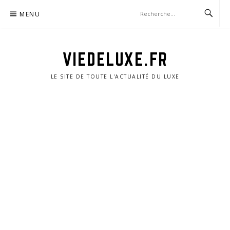
Aller
MENU
au
contenu
VIEDELUXE.FR
LE SITE DE TOUTE L'ACTUALITÉ DU LUXE