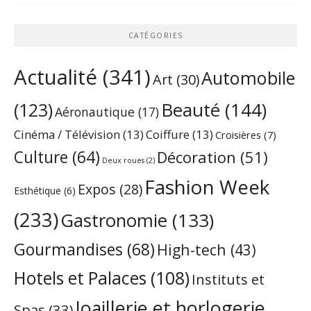
CATÉGORIES
Actualité
(341)
Automobile
Art
(30)
Beauté
(144)
(123)
Aéronautique
(17)
Cinéma / Télévision
(13)
Coiffure
(13)
Croisières
(7)
Culture
(64)
Décoration
(51)
Deux roues
(2)
Fashion Week
Expos
(28)
Esthétique
(6)
(233)
Gastronomie
(133)
Gourmandises
(68)
High-tech
(43)
Hotels et Palaces
(108)
Instituts et
Joaillerie et horlogerie
Spas
(33)