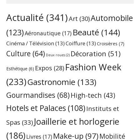
Actualité
(341)
Automobile
Art
(30)
Beauté
(144)
(123)
Aéronautique
(17)
Cinéma / Télévision
(13)
Coiffure
(13)
Croisières
(7)
Culture
(64)
Décoration
(51)
Deux roues
(2)
Fashion Week
Expos
(28)
Esthétique
(6)
(233)
Gastronomie
(133)
Gourmandises
(68)
High-tech
(43)
Hotels et Palaces
(108)
Instituts et
Joaillerie et horlogerie
Spas
(33)
(186)
Make-up
(97)
Mobilité
Livres
(17)