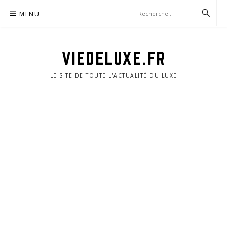
Aller
MENU
au
contenu
VIEDELUXE.FR
LE SITE DE TOUTE L'ACTUALITÉ DU LUXE