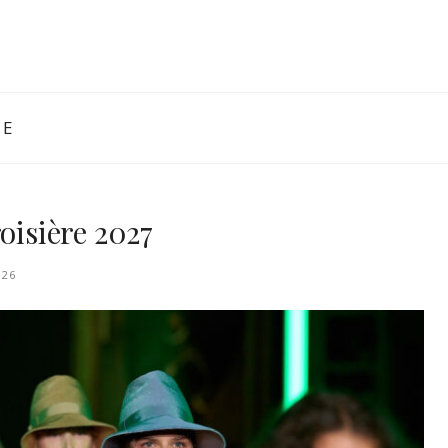
NE
oisière 2027
026