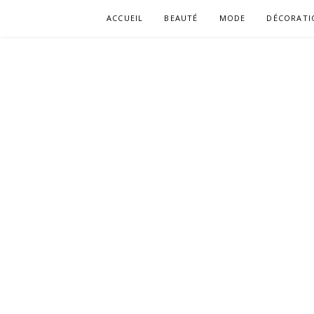
Aller
ACCUEIL
BEAUTÉ
MODE
DÉCORATI
au
contenu