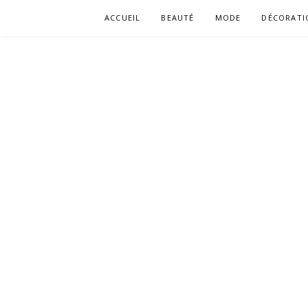
Aller
ACCUEIL
BEAUTÉ
MODE
DÉCORATI
au
contenu