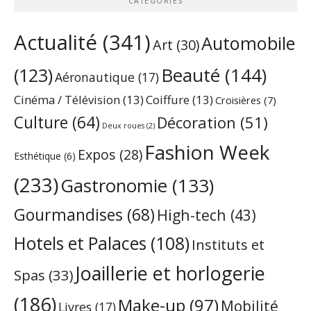
CATÉGORIES
Actualité
(341)
Automobile
Art
(30)
Beauté
(144)
(123)
Aéronautique
(17)
Cinéma / Télévision
(13)
Coiffure
(13)
Croisières
(7)
Culture
(64)
Décoration
(51)
Deux roues
(2)
Fashion Week
Expos
(28)
Esthétique
(6)
(233)
Gastronomie
(133)
Gourmandises
(68)
High-tech
(43)
Hotels et Palaces
(108)
Instituts et
Joaillerie et horlogerie
Spas
(33)
(186)
Make-up
(97)
Mobilité
Livres
(17)