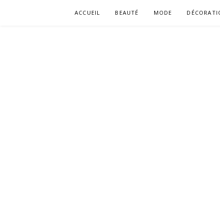
Aller
ACCUEIL
BEAUTÉ
MODE
DÉCORATI
au
contenu