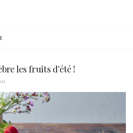
E
re les fruits d’été !
022