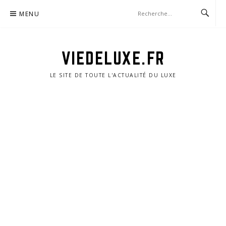
Aller
MENU
au
contenu
VIEDELUXE.FR
LE SITE DE TOUTE L'ACTUALITÉ DU LUXE