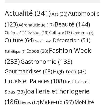
Actualité
(341)
Automobile
Art
(30)
Beauté
(144)
(123)
Aéronautique
(17)
Cinéma / Télévision
(13)
Coiffure
(13)
Croisières
(7)
Culture
(64)
Décoration
(51)
Deux roues
(2)
Fashion Week
Expos
(28)
Esthétique
(6)
(233)
Gastronomie
(133)
Gourmandises
(68)
High-tech
(43)
Hotels et Palaces
(108)
Instituts et
Joaillerie et horlogerie
Spas
(33)
(186)
Make-up
(97)
Mobilité
Livres
(17)