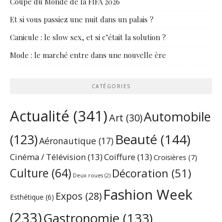
Coupe du Monde de la FIFA 2026
Et si vous passiez une nuit dans un palais ?
Canicule : le slow sex, et si c’était la solution ?
Mode : le marché entre dans une nouvelle ère
CATÉGORIES
Actualité
(341)
Automobile
Art
(30)
Beauté
(144)
(123)
Aéronautique
(17)
Cinéma / Télévision
(13)
Coiffure
(13)
Croisières
(7)
Culture
(64)
Décoration
(51)
Deux roues
(2)
Fashion Week
Expos
(28)
Esthétique
(6)
(233)
Gastronomie
(133)